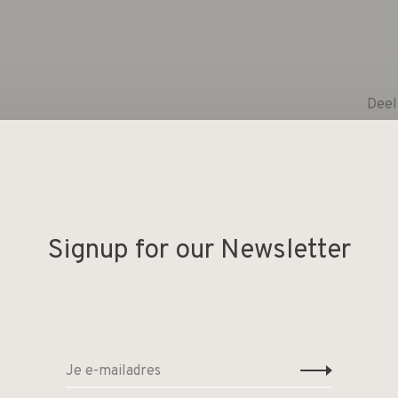
Deel
n zeevruchten, slim vermomd als een elegant doosje in
melting van esthetiek en functionaliteit. Bij het
ppen ontdekken voor jouw geliefde
Signup for our Newsletter
gemaakt van roestvrij staal en kunnen in de vaatwasser