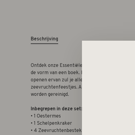
Beschrijving
Ontdek onze Essentiële Set voor liefhebbers va
de vorm van een boek. Het is de perfecte samens
openen ervan zul je alle essentiële gereedscha
zeevruchtenfeestjes. Alle gereedschappen zijn 
worden gereinigd.
Inbegrepen in deze set:
• 1 Oestermes
• 1 Schelpenkraker
• 4 Zeevruchtenbestek