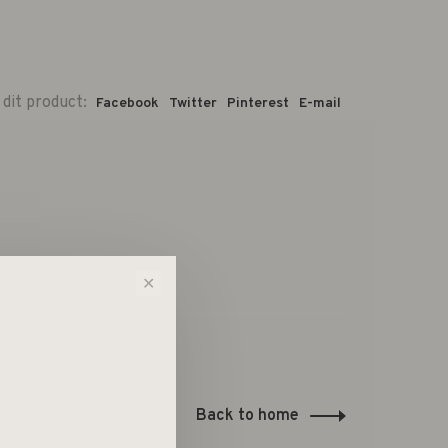
 dit product:
Facebook
Twitter
Pinterest
E-mail
✕
Back to home