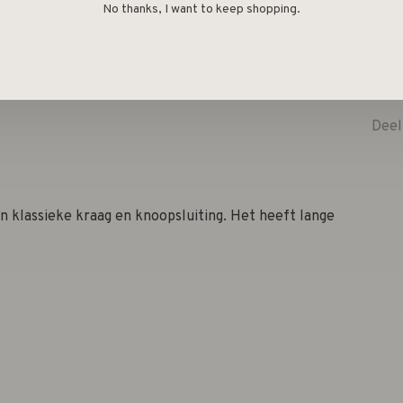
No thanks, I want to keep shopping.
Deel
n klassieke kraag en knoopsluiting. Het heeft lange