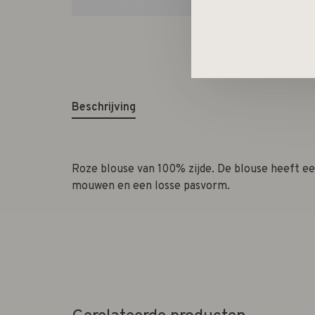
Beschrijving
Roze blouse van 100% zijde. De blouse heeft ee
mouwen en een losse pasvorm.