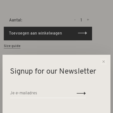
-
+
Aantal:
Toevoegen aan winkelwagen
Size guide
✕
Deel dit product:
Facebook
Twitter
Pinterest
E-mail
Signup for our Newsletter
Beschrijving
Materiaal basis: porselein