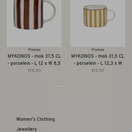
Pomax
Pomax
MYKONOS - mok 37,5 CL
MYKONOS - mok 31,5 CL
- porselein - L 12 x W 8,5
- porselein - L 12,3 x W
x H 9 cm - roest
8,8 x H 6,8 cm - geel
€15,50
€12,50
1
2
Women's Clothing
Jewellery