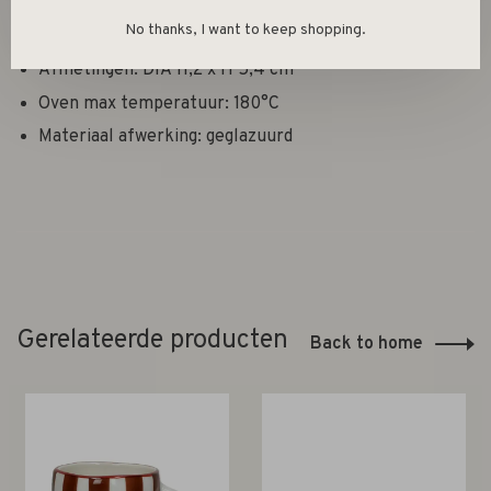
Afwasmachine bestendig: Ja
No thanks, I want to keep shopping.
Microgolfoven bestendig: Ja
Afmetingen: DIA 11,2 x H 5,4 cm
Oven max temperatuur: 180°C
Materiaal afwerking: geglazuurd
Gerelateerde producten
Back to home