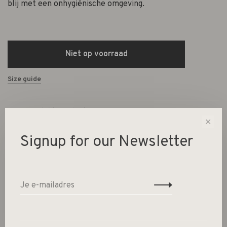
blij met een onhygiënische omgeving.
Niet op voorraad
Size guide
Deel dit product:
Facebook
Twitter
Pinterest
E-mail
✕
Signup for our Newsletter
Beschrijving
Zwarte peper, geranium en lavendel
Aqua (Water),
Glycerin, Methylpropanediol, Cocamidopropyl Betaine,
PEG-200 Hydrogenated Glyceryl Palmate, Aloe