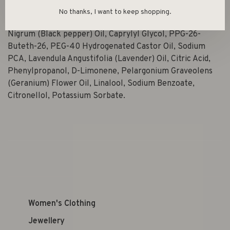
Barbadensis (Aloe vera) Leaf Extract, Sodium Coco-
No thanks, I want to keep shopping.
Sulfate, Coco Glucoside, PEG-7 Glyceryl Cocoate, Piper
Nigrum (Black pepper) Oil, Caprylyl Glycol, PPG-26-
Buteth-26, PEG-40 Hydrogenated Castor Oil, Sodium
PCA, Lavendula Angustifolia (Lavender) Oil, Citric Acid,
Phenylpropanol, D-Limonene, Pelargonium Graveolens
(Geranium) Flower Oil, Linalool, Sodium Benzoate,
Citronellol, Potassium Sorbate.
Women's Clothing
Jewellery