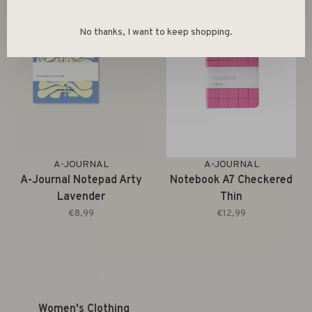
No thanks, I want to keep shopping.
A-JOURNAL
A-JOURNAL
A-Journal Notepad Arty
Notebook A7 Checkered
Lavender
Thin
€8,99
€12,99
Women's Clothing