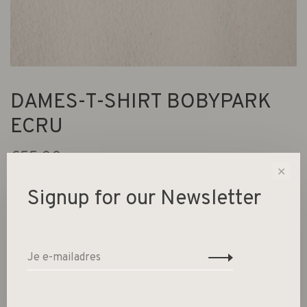
DAMES-T-SHIRT BOBYPARK
ECRU
€55,00
✕
American Vintage
Signup for our Newsletter
Niet op voorraad
Korte mouwen t-shirt met rundhals 100% KATOEN
(VEZELS AFKOMSTIG UIT DE BIOLOGISCHE LANDBOUW)