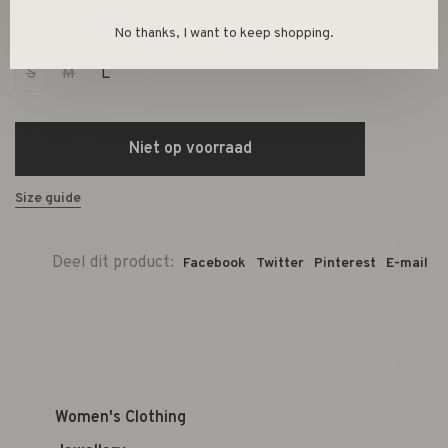
No thanks, I want to keep shopping.
Size :
S
M
L
Niet op voorraad
Size guide
Deel dit product:
Facebook
Twitter
Pinterest
E-mail
Women's Clothing