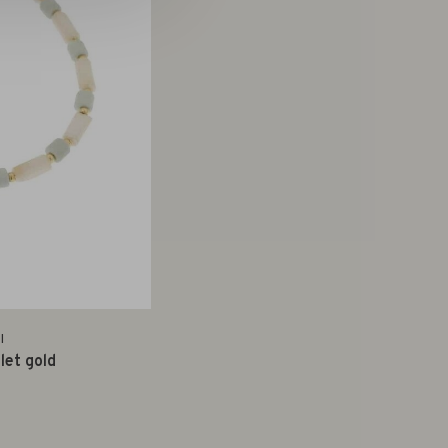
I
let gold