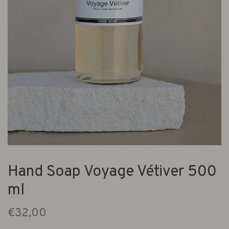
Hand Soap Voyage Vétiver 500
ml
€32,00