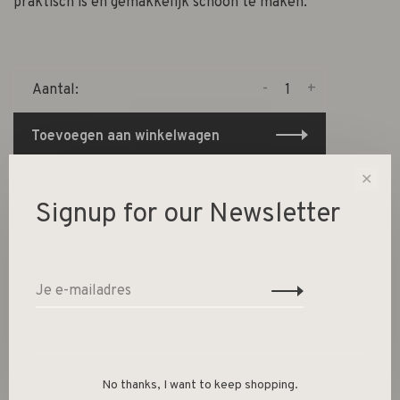
praktisch is en gemakkelijk schoon te maken.
-
+
Aantal:
Toevoegen aan winkelwagen
✕
Size guide
Signup for our Newsletter
Deel dit product:
Facebook
Twitter
Pinterest
E-mail
Beschrijving
No thanks, I want to keep shopping.
Kleur: Licht Rubber / Koraal