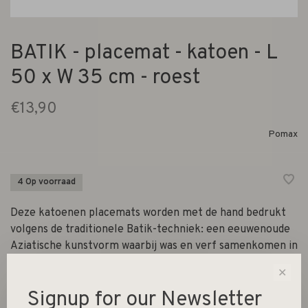
BATIK - placemat - katoen - L
50 x W 35 cm - roest
€13,90
Pomax
4 Op voorraad
Deze katoenen placemats worden met de hand bedrukt
volgens de traditionele Batik-techniek: een eeuwenoude
Aziatische kunstvorm waarbij was en verf samenkomen in
een uniek spel van patronen. Geen massaproductie, maar
✕
ambacht in zijn puurste vorm. Elk item
Signup for our Newsletter