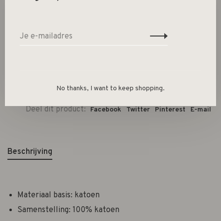
-
+
Aantal:
Toevoegen aan winkelwagen
Size guide
No thanks, I want to keep shopping.
Deel dit product:
Facebook
Twitter
Pinterest
E-mail
Beschrijving
Materiaal basis: katoen
Samenstelling: 100% katoen