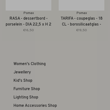
Pomax
Pomax
RASA - dessertbord -
TARIFA - coupeglas - 18
porselein - DIA 22,5 x H 2
CL - borosilicaatglas -
cm - gebroken wit
DIA 10 x H 10 cm - amber
€16,50
€19,50
Women's Clothing
Jewellery
Kid's Shop
Furniture Shop
Lighting Shop
Home Accessories Shop