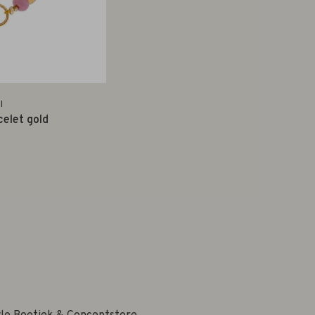
I
celet gold